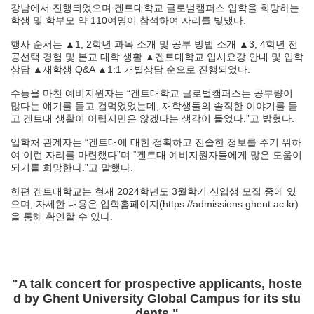
강남에서 진행되었으며 겐트대학교 글로벌캠퍼스 입학을 희망하는
학생 및 학부모 약 110여명이 참석하여 자리를 빛냈다.
행사 순서는 ▲1, 2학년 과목 소개 및 공부 방법 소개 ▲3, 4학년 전
공선택 경험 및 본교 대학 생활 ▲겐트대학교 입시요강 안내 및 입학
상담 ▲재학생 Q&A ▲1:1 개별상담 순으로 진행되었다.
수능을 마친 예비지원자는 “겐트대학교 글로벌캠퍼스는 공부량이
많다는 얘기를 듣고 겁먹었었는데, 재학생들의 솔직한 이야기를 듣
고 겐트대 생활이 어렵지만은 않겠다는 생각이 들었다.”고 밝혔다.
입학처 관계자는 “겐트대에 대한 정확하고 진솔한 정보를 주기 위하
여 이런 자리를 마련했다”며 “겐트대 예비지원자들에게 많은 도움이
되기를 희망한다.”고 말했다.
한편 겐트대학교는 현재 2024학년도 3월학기 신입생 모집 중에 있
으며, 자세한 내용은 입학홈페이지(https://admissions.ghent.ac.kr)
을 통해 확인할 수 있다.
"A talk concert for prospective applicants, hoste
d by Ghent University Global Campus for its stu
dents."