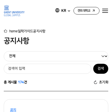
KR
겐트대학교
home
입학가이드
공지사항
공지사항
게
검색
시
물
검
초기화
총 게시물
174
건
색
공지